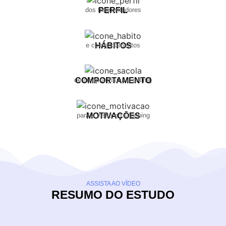
dos frequentadores
PERFIL
e comportamentos
HÁBITOS
de compra (física e online)
COMPORTAMENTO
para a visita ao shopping
MOTIVAÇŌES
ASSISTA AO VÍDEO
RESUMO DO ESTUDO