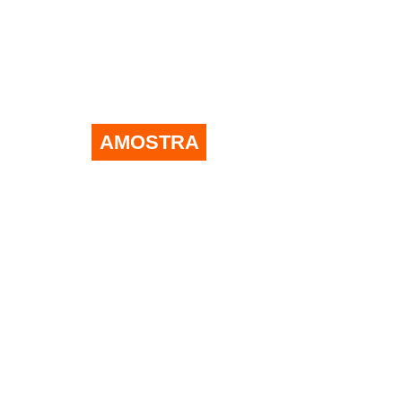
AMOSTRA
MIX DOS SHOPP
O IMPACTO DAS
FRANQUIAS
Conheça as marcas e franquias mais presentes
nos shopping centers brasileiros.
Baixe gratuitamente
a amostra e confira os
principais dados do levantamento realizado com
25 mil marcas.